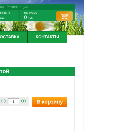
ход
/
Регистрация
корзине
На сумму
0
тов.
руб.
ДОСТАВКА
КОНТАКТЫ
итой
В корзину