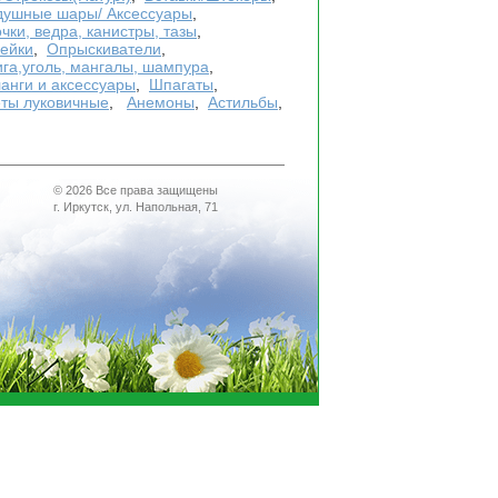
здушные шары/ Аксессуары
,
чки, ведра, канистры, тазы
,
ейки
,
Опрыскиватели
,
ига,уголь, мангалы, шампура
,
анги и аксессуары
,
Шпагаты
,
ты луковичные
,
Анемоны
,
Астильбы
,
© 2026 Все права защищены
г. Иркутск, ул. Напольная, 71