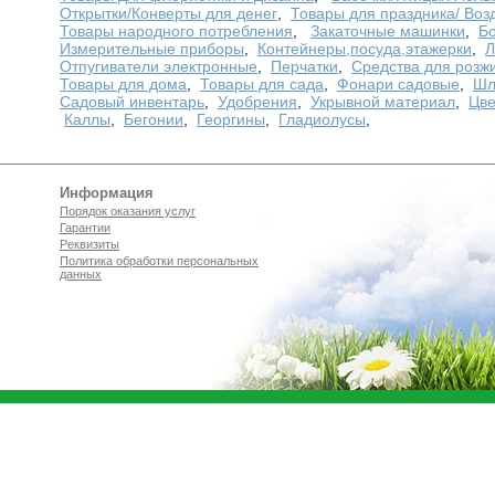
Открытки/Конверты для денег
,
Товары для праздника/ Во
Товары народного потребления
,
Закаточные машинки
,
Бо
Измерительные приборы
,
Контейнеры,посуда,этажерки
,
Л
Отпугиватели электронные
,
Перчатки
,
Средства для розж
Товары для дома
,
Товары для сада
,
Фонари садовые
,
Шл
Садовый инвентарь
,
Удобрения
,
Укрывной материал
,
Цве
Каллы
,
Бегонии
,
Георгины
,
Гладиолусы
,
Информация
Порядок оказания услуг
Гарантии
Реквизиты
Политика обработки персональных
данных