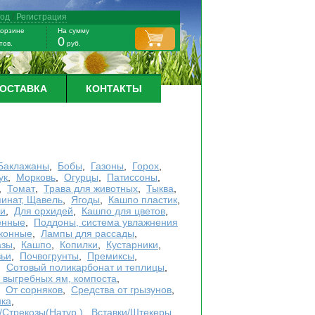
ход
/
Регистрация
корзине
На сумму
0
тов.
руб.
ДОСТАВКА
КОНТАКТЫ
Баклажаны
,
Бобы
,
Газоны
,
Горох
,
ук
,
Морковь
,
Огурцы
,
Патиссоны
,
,
Томат
,
Трава для животных
,
Тыква
,
инат, Щавель
,
Ягоды
,
Кашпо пластик
,
ки
,
Для орхидей
,
Кашпо для цветов
,
енные
,
Поддоны, система увлажнения
конные
,
Лампы для рассады
,
азы
,
Кашпо
,
Копилки
,
Кустарники
,
вьи
,
Почвогрунты
,
Премиксы
,
,
Сотовый поликарбонат и теплицы
,
, выгребных ям, компоста
,
,
От сорняков
,
Средства от грызунов
,
ка
,
Стрекозы(Натур.)
,
Вставки/Штекеры
,