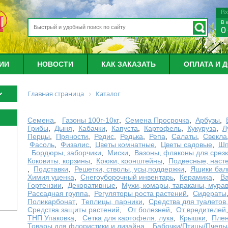
В
В 
0
ИИ
НОВОСТИ
КАК ЗАКАЗАТЬ
ОПЛАТА И 
Главная страница
Каталог
Семена
,
Газоны 100г-10кг
,
Семена Просрочка
,
Арбузы
,
Грибы
,
Дыня
,
Кабачки
,
Капуста
,
Картофель
,
Кукуруза
,
Л
Перцы
,
Пряности
,
Редис
,
Редька
,
Репа
,
Салаты
,
Свекла
Фасоль
,
Физалис
,
Цветы комнатные
,
Цветы садовые
,
Шп
Бордюры, заборчики
,
Миски
,
Вазоны, флаконы для срез
Коковиты, корзины
,
Крюки, кронштейны
,
Подвесные, наст
,
Подставки
,
Решетки, стволы, усы,поддержки
,
Ящики бал
Химия уценка
,
Снегоуборочный инвентарь
,
Керамика
,
В
Гортензии
,
Декоративные
,
Мухи, комары, тараканы, мура
Рассадная группа
,
Регуляторы роста растений
,
Сидераты
Поликарбонат
,
Теплицы, парники
,
Средства для туалетов
Средства защиты растений
,
От болезней
,
От вредителей
ТНП Упаковка
,
Сетка для картофеля, лука
,
Крышки
,
Плен
Товары для флористики и дизайна
,
Бабочки/Птицы/Пчелы/