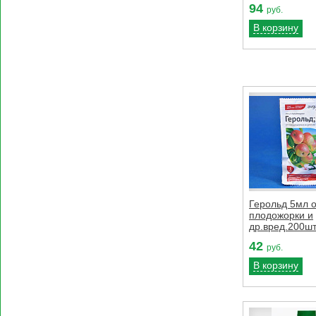
94
руб.
В корзину
Герольд 5мл о
плодожорки и
др.вред.200шт
42
руб.
В корзину