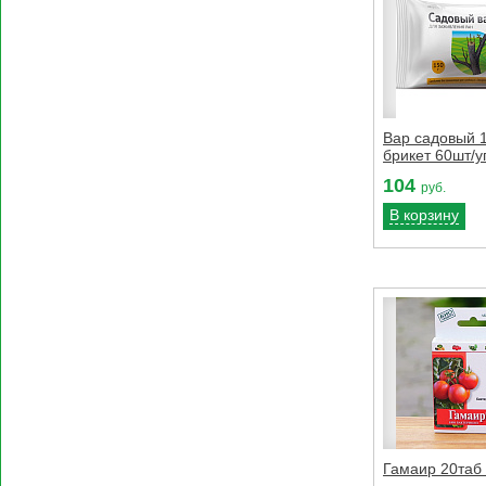
Вар садовый 
брикет 60шт/у
104
руб.
В корзину
Гамаир 20таб