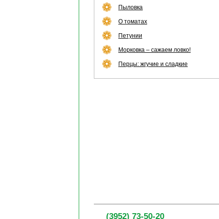
Пыловка
О томатах
Петунии
Морковка – сажаем ловко!
Перцы: жгучие и сладкие
(3952) 73-50-20