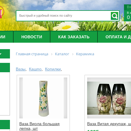
В
В 
0
ИИ
НОВОСТИ
КАК ЗАКАЗАТЬ
ОПЛАТА И 
Главная страница
Каталог
Керамика
Вазы
,
Кашпо
,
Копилки
,
Ваза Виола большая
Ваза Витая декупаж, ш
лепка, шт