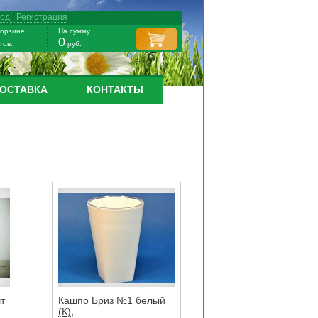
ход
/
Регистрация
корзине
На сумму
0
тов.
руб.
ДОСТАВКА
КОНТАКТЫ
т
Кашпо Бриз №1 белый
(К),