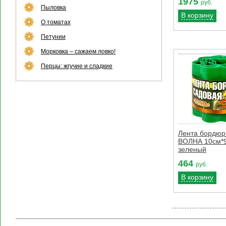
1975
руб.
Пыловка
В корзину
О томатах
Петунии
Морковка – сажаем ловко!
Перцы: жгучие и сладкие
Лента бордюр
ВОЛНА 10см*
зеленый
464
руб.
В корзину