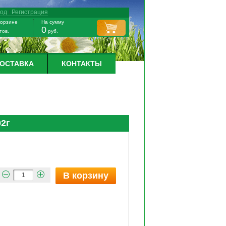
ход
/
Регистрация
корзине
На сумму
0
тов.
руб.
ДОСТАВКА
КОНТАКТЫ
2г
В корзину