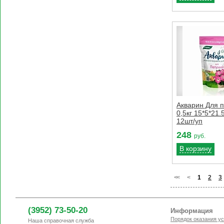
Акварин Для 
0,5кг 15*5*21.
12шт/уп
248
руб.
В корзину
<
<
<
1
2
3
(3952) 73-50-20
Информация
Порядок оказания ус
Наша справочная служба