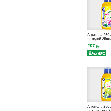
Агрикола 250
орхидей 25шт
207
руб.
В корзину
Агрикола 250м
пожелт лист 2