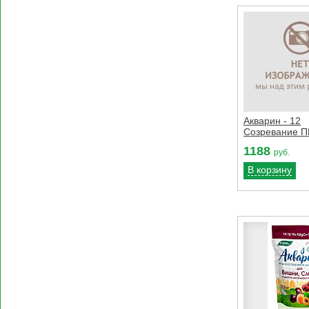
Акварин - 12
Созревание П
1188
руб.
В корзину