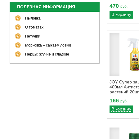
470
руб.
ПОЛЕЗНАЯ ИНФОРМАЦИЯ
В корзину
Пыловка
О томатах
Петунии
Морковка – сажаем ловко!
Перцы: жгучие и сладкие
JOY Супер за
400мл Антист
растений 20шт
166
руб.
В корзину